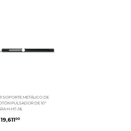
111 SOPORTE METÁLICO DE
OTÓN PULSADOR DE 10"
RA H-HT-J&
PRECIO
$
 19,611
00
HABITUAL
19,611.00