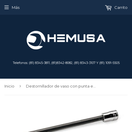
Más
Carrito
Telefonos: (81) 8345-3811, (81)8342-8082, (81) 8343-3107 Y (81) 1091-5505
›
Inicio
Destornillador de vaso con punta extralarga TORX® T40 con accionamiento de 3/8"