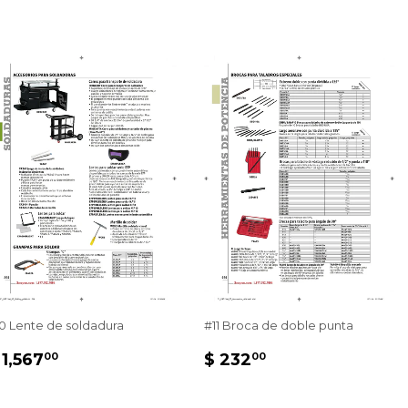
0 Lente de soldadura
#11 Broca de doble punta
PRECIO
$
PRECIO
$
 1,567
$ 232
00
00
HABITUAL
1,567.00
HABITUAL
232.00