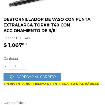
DESTORNILLADOR DE VASO CON PUNTA
EXTRALARGA TORX® T40 CON
ACCIONAMIENTO DE 3/8"
Snapon
FTXEL40E
$ 1,067
$
00
1,067.00
Cantidad
-
+
AGREGAR AL CARRITO
SIN INVENTARIO. TIEMPO DE ENTREGA: 30 DÍAS HÁBILES
Características