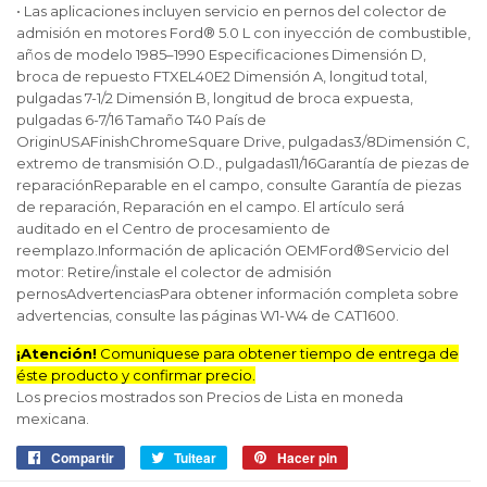
• Las aplicaciones incluyen servicio en pernos del colector de
admisión en motores Ford® 5.0 L con inyección de combustible,
años de modelo 1985–1990 Especificaciones Dimensión D,
broca de repuesto FTXEL40E2 Dimensión A, longitud total,
pulgadas 7-1/2 Dimensión B, longitud de broca expuesta,
pulgadas 6-7/16 Tamaño T40 País de
OriginUSAFinishChromeSquare Drive, pulgadas3/8Dimensión C,
extremo de transmisión O.D., pulgadas11/16Garantía de piezas de
reparaciónReparable en el campo, consulte Garantía de piezas
de reparación, Reparación en el campo. El artículo será
auditado en el Centro de procesamiento de
reemplazo.Información de aplicación OEMFord®Servicio del
motor: Retire/instale el colector de admisión
pernosAdvertenciasPara obtener información completa sobre
advertencias, consulte las páginas W1-W4 de CAT1600.
¡Atención!
Comuniquese para obtener tiempo de entrega de
éste producto y confirmar precio.
Los precios mostrados son Precios de Lista en moneda
mexicana.
Compartir
Compartir
Tuitear
Tuitear
Hacer pin
Pinear
en
en
en