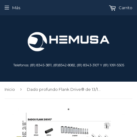
Más
Carrito
Telefonos: (81) 8345-3811, (81)8342-8082, (81) 8343-3107 Y (81) 1091-5505
›
Inicio
Dado profundo Flank Drive® de 13/16" SAE de 6 puntas con cuadro de 3/8"