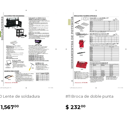
0 Lente de soldadura
#11 Broca de doble punta
PRECIO
$
PRECIO
$
 1,567
$ 232
00
00
HABITUAL
1,567.00
HABITUAL
232.00