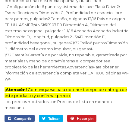
proporciona una resistencia óptima. y durabilidad
• Configuración de 6 puntos y sistema de llave Flank Drive®
Especificaciones Dimensión C, Profundidad de espacio libre
para pernos, pulgadas2 Tamaño, pulgadas 13/16 País de origen
EE. UU. ASME®/ANSI®B107.110 Dimensión A, Diámetro del
extremo hexagonal, pulgadas 1-1/16 Acabado Acabado industrial
Dimensión D, Longitud, pulgadas 2 -3/4Dimensión E,
profundidad hexagonal, pulgadas21/32Estilo6 puntosDimensión
B, diámetro del extremo impulsor, pulgadas1-
1/32GarantíaGarantía de por vida, no reparable, garantizada por
materiales y mano de obra/mientras el comprador sea
propietario de las herramientas.AdvertenciasPara obtener
información de advertencia completa ver CAT1600 páginas W1-
W4
¡Atención!
Comuniquese para obtener tiempo de entrega de
éste producto y confirmar precio.
Los precios mostrados son Precios de Lista en moneda
mexicana.
Compartir
Compartir
Tuitear
Tuitear
Hacer pin
Pinear
en
en
en
Facebook
Twitter
Pinterest