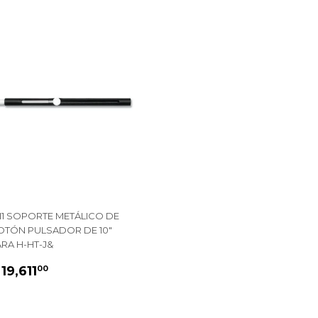
111 SOPORTE METÁLICO DE
OTÓN PULSADOR DE 10"
RA H-HT-J&
PRECIO
$
 19,611
00
HABITUAL
19,611.00