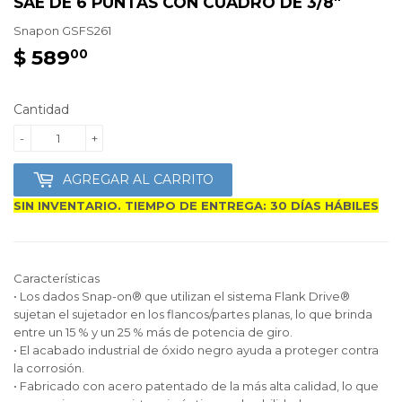
SAE DE 6 PUNTAS CON CUADRO DE 3/8"
Snapon
GSFS261
$ 589
$
00
589.00
Cantidad
-
+
AGREGAR AL CARRITO
SIN INVENTARIO. TIEMPO DE ENTREGA: 30 DÍAS HÁBILES
Características
• Los dados Snap-on® que utilizan el sistema Flank Drive®
sujetan el sujetador en los flancos/partes planas, lo que brinda
entre un 15 % y un 25 % más de potencia de giro.
• El acabado industrial de óxido negro ayuda a proteger contra
la corrosión.
• Fabricado con acero patentado de la más alta calidad, lo que