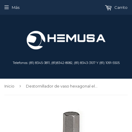
Más
Carrito
Telefonos: (81) 8345-3811, (81)8342-8082, (81) 8343-3107 Y (81) 1091-5505
›
Inicio
Destornillador de vaso hexagonal eléctrico SAE de 3/8" con accionamiento de 5/32"