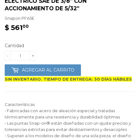
ELÉCTRICO SAE DE 3/8" CON
ACCIONAMIENTO DE 5/32"
Snapon
PFA5E
$ 561
$
00
561.00
Cantidad
-
+
AGREGAR AL CARRITO
SIN INVENTARIO. TIEMPO DE ENTREGA: 30 DÍAS HÁBILES
Características
• Fabricadas con acero de aleación especial y tratadas
térmicamente para una resistencia y durabilidad óptimas
• Las puntas Snap-on® están diseñadas con un ajuste preciso y
tolerancias estrictas para evitar deslizamientos y desacoples
• Superan a los modelos de diseño de una sola pieza; el diseño