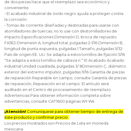
de dos piezas hace que el reemplazo sea económico y
conveniente.
• El acabado industrial de óxido negro ayuda a proteger contra
la corrosión.
• Tomas de corriente diseñadas y destinadas para usarse con
atornilladores de tuercas; no lo use con destornilladores de
impacto Especificaciones Dimensión D, broca de repuesto
FA5E2 Dimensión A, longitud total, pulgadas 2-1/16 Dimensión B,
longitud de punta expuesta, pulgadas 1 Tamaño, pulgadas 5/32
País de origen EE. UU. Se adapta a estos tornillos de fijación 5/16
"Se adapta a estos tornillos de cabeza n.º 10 Acabado Acabado
industrial Unidad cuadrada, pulgadas 3/ 8Dimensión C, diámetro
exterior del extremo impulsor, pulgadas 11/16 Garantía de piezas
de reparación Reparable en campo, consulte Garantía de piezas
de reparación, Reparación en el campo. El artículo será
auditado en el Centro de procesamiento de reemplazo.
Advertencias Para obtener información completa sobre
advertencias, consulte CAT1600 páginas W1-W4
¡Atención!
Comuniquese para obtener tiempo de entrega de
éste producto y confirmar precio.
Los precios mostrados son Precios de Lista en moneda
mexicana.