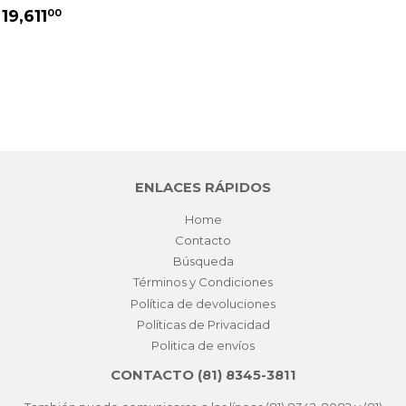
PRECIO
$
 19,611
00
HABITUAL
19,611.00
ENLACES RÁPIDOS
Home
Contacto
Búsqueda
Términos y Condiciones
Política de devoluciones
Políticas de Privacidad
Politica de envíos
CONTACTO (81) 8345-3811