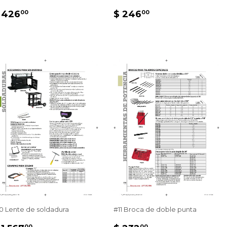
PRECIO
$
PRECIO
$
 426
$ 246
00
00
HABITUAL
426.00
HABITUAL
246.00
0 Lente de soldadura
#11 Broca de doble punta
00
00