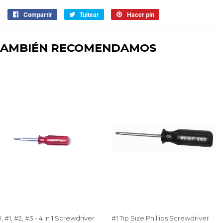
Compartir
Compartir
Tuitear
Tuitear
Hacer pin
Pinear
en
en
en
Facebook
Twitter
Pinterest
TAMBIÉN RECOMENDAMOS
, #1, #2, #3 - 4 in 1 Screwdriver
#1 Tip Size Phillips Screwdriver