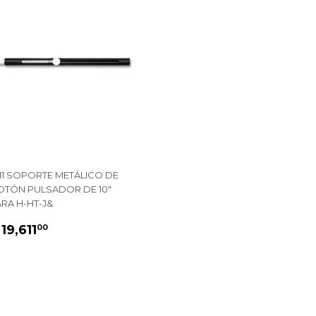
111 SOPORTE METÁLICO DE
OTÓN PULSADOR DE 10"
RA H-HT-J&
PRECIO
$
 19,611
00
HABITUAL
19,611.00