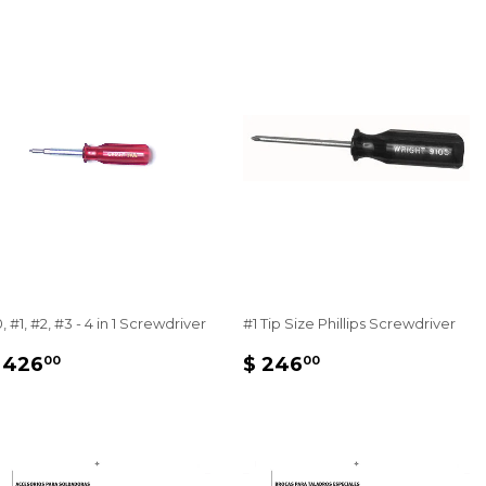
, #1, #2, #3 - 4 in 1 Screwdriver
#1 Tip Size Phillips Screwdriver
PRECIO
$
PRECIO
$
 426
$ 246
00
00
HABITUAL
426.00
HABITUAL
246.00