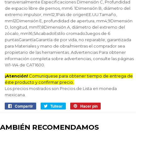
transversalmente Especificaciones Dimensión C, Profundidad
de espacio libre de pernos, mm6. 1Dimensión B, diámetro del
extremo impulsor, mm12,1País de origenEE.UU.Tamaño,
mm12Dimensión E, profundidad de apertura, mm4,9Dimensión
D, longitud, mm17,8Dimensión A, diámetro del extremo del
zócalo, mm16,5AcabadoEstilo cromadoJuegos de 6
puntasGarantíaGarantía de por vida, no reparable, garantizada
para Materiales y mano de obra/mientras el comprador sea
propietario de las herramientas. Advertencias Para obtener
información completa sobre advertencias, consulte las páginas
W1-W4 de CAT1600.
¡Atención!
Comuniquese para obtener tiempo de entrega de
éste producto y confirmar precio.
Los precios mostrados son Precios de Lista en moneda
mexicana.
Compartir
Compartir
Tuitear
Tuitear
Hacer pin
Pinear
en
en
en
Facebook
Twitter
Pinterest
TAMBIÉN RECOMENDAMOS