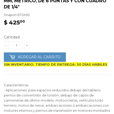
MM, MÉTRICO, DE 6 PUNTAS Y CON CUADRO
DE 1/4"
Snapon
RTSM12
$ 425
$
00
425.00
Cantidad
-
+
AGREGAR AL CARRITO
SIN INVENTARIO. TIEMPO DE ENTREGA: 30 DÍAS HÁBILES
Características
• Aplicaciones: para espacios reducidos debajo del tablero,
pernos de convertidor de torsión, debajo de capós de
camionetas de último modelo, motocicletas, vehículos todo
terreno, motos de nieve, embarcaciones o embarcaciones con
motores internos y pernos de transmisión en motores montados