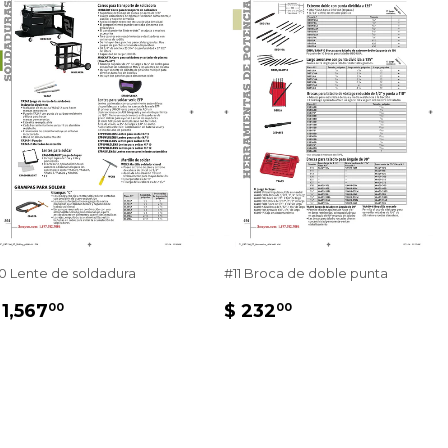
0 Lente de soldadura
#11 Broca de doble punta
PRECIO
$
PRECIO
$
 1,567
$ 232
00
00
HABITUAL
1,567.00
HABITUAL
232.00