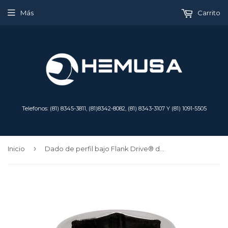
Más
Carrito
Telefonos: (81) 8345-3811, (81)8342-8082, (81) 8343-3107 Y (81) 1091-5505
›
Inicio
Dado de perfil bajo Flank Drive® de 12 mm, métrico, de 6 puntas y con cuadro de 1/4"