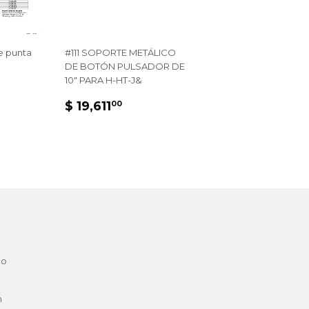
e punta
#111 SOPORTE METÁLICO
DE BOTÓN PULSADOR DE
10" PARA H-HT-J&
L
.00
PRECIO
$
$ 19,611
00
HABITUAL
19,611.00
 o
m