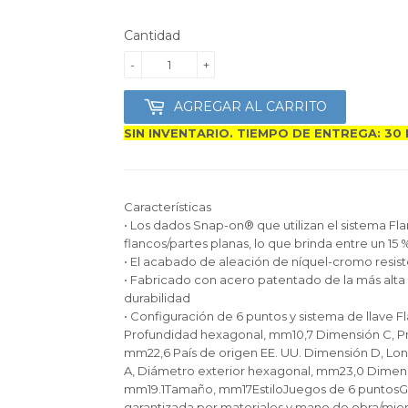
1,669.00
Cantidad
-
+
AGREGAR AL CARRITO
SIN INVENTARIO. TIEMPO DE ENTREGA: 30 
Características
• Los dados Snap-on® que utilizan el sistema Fla
flancos/partes planas, lo que brinda entre un 15
• El acabado de aleación de níquel-cromo resiste
• Fabricado con acero patentado de la más alta 
durabilidad
• Configuración de 6 puntos y sistema de llave 
Profundidad hexagonal, mm10,7 Dimensión C, Pr
mm22,6 País de origen EE. UU. Dimensión D, Lo
A, Diámetro exterior hexagonal, mm23,0 Dimen
mm19.1Tamaño, mm17EstiloJuegos de 6 puntosGar
garantizada por materiales y mano de obra/mien