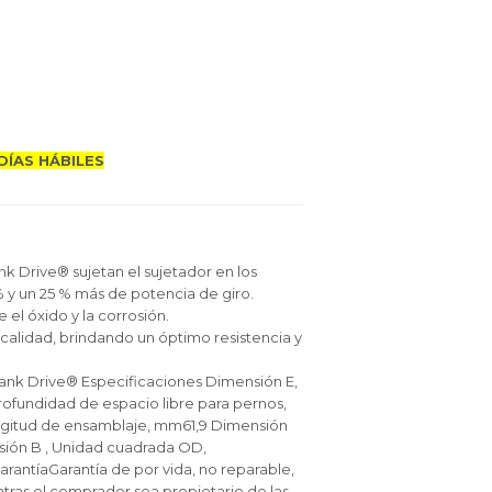
DÍAS HÁBILES
nk Drive® sujetan el sujetador en los
 % y un 25 % más de potencia de giro.
 el óxido y la corrosión.
calidad, brindando un óptimo resistencia y
Flank Drive® Especificaciones Dimensión E,
ofundidad de espacio libre para pernos,
ngitud de ensamblaje, mm61,9 Dimensión
sión B , Unidad cuadrada OD,
antíaGarantía de por vida, no reparable,
tras el comprador sea propietario de las