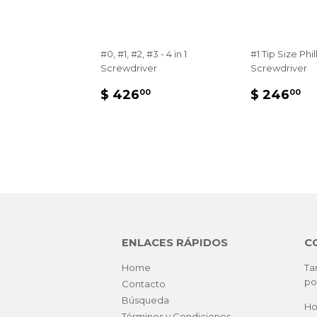
#0, #1, #2, #3 - 4 in 1
#1 Tip Size Phil
Screwdriver
Screwdriver
PRECIO
$
PRECIO
$
$ 426
$ 246
00
00
HABITUAL
426.00
HABITU
2
ENLACES RÁPIDOS
CO
Home
Ta
po
Contacto
Búsqueda
Ho
Términos y Condiciones