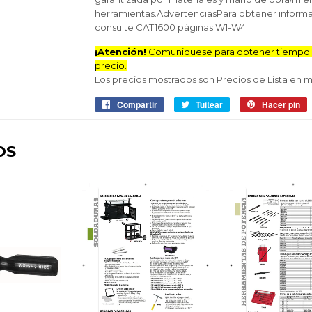
herramientas.AdvertenciasPara obtener inform
consulte CAT1600 páginas W1-W4
¡Atención!
Comuniquese para obtener tiempo d
precio.
Los precios mostrados son Precios de Lista en
Compartir
Compartir
Tuitear
Tuitear
Hacer pin
P
en
en
e
Facebook
Twitter
P
OS