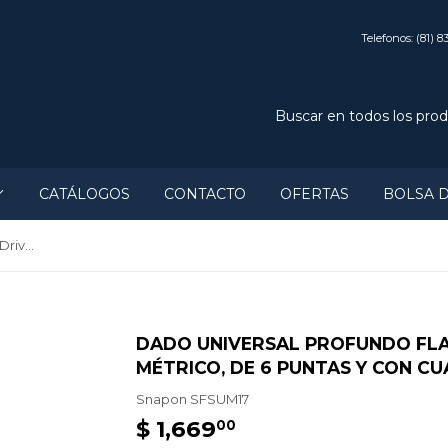
Telefonos: (81) 8
CATÁLOGOS
CONTACTO
OFERTAS
BOLSA 
Dado universal profundo Flank Drive® de 17 mm, métrico, de 6 puntas y con cuadro de 3/8"
DADO UNIVERSAL PROFUNDO FLAN
MÉTRICO, DE 6 PUNTAS Y CON CU
Snapon
SFSUM17
$ 1,669
$
00