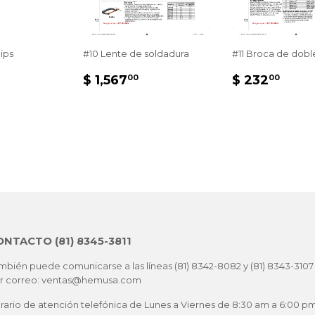
lips
#10 Lente de soldadura
#11 Broca de dobl
PRECIO
$
PRECIO
$
$ 1,567
$ 232
00
00
HABITUAL
1,567.00
HABITUA
232
AL
46.00
NTACTO (81) 8345-3811
mbién puede comunicarse a las líneas (81) 8342-8082 y (81) 8343-3107
r correo: ventas@hemusa.com
rario de atención telefónica de Lunes a Viernes de 8:30 am a 6:00 p