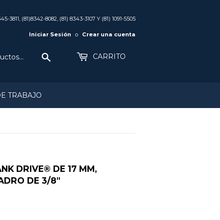
345-3811, (81)8342-8082, (81) 8343-3107 Y (81) 1091-5505
Iniciar Sesión
o
Crear una cuenta
Buscar
CARRITO
DE TRABAJO
K DRIVE® DE 17 MM,
ADRO DE 3/8"