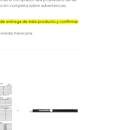
ación completa sobre advertencias,
e entrega de éste producto y confirmar
 moneda mexicana.
inear
n
interest