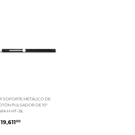
111 SOPORTE METÁLICO DE
OTÓN PULSADOR DE 10"
RA H-HT-J&
PRECIO
$
 19,611
00
HABITUAL
19,611.00