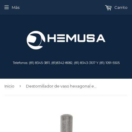
Más
Carrito
Telefonos: (81) 8345-3811, (81)8342-8082, (81) 8343-3107 Y (81) 1091-5505
›
Inicio
Destornillador de vaso hexagonal estándar SAE de 1/4" con accionamiento de 1/4"