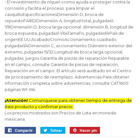
• El revestimiento de níquel-cromo ayuda a proteger contra la
corrosión y facilita el proceso. para limpiar el
casquilloEspecificacionesDimensión D, broca de
repuestoFA8E2Dimensión A, longitud total, pulgadas1-
7/8Dimensión D, broca larga opcional: dimensión B, longitud de
broca expuesta, pulgadas1-1/64Tamaño, pulgadas1/4País de
origenEE.UU.AcabadoCromoAccionamiento cuadrado,
pulgadas1/4Dimensión C, accionamiento Diámetro exterior del
extremo, pulgadas 15/32 Longitud de broca larga opcional,
pulgadas: juegos Garantía de piezas de reparación Reparable
en el campo, consulte Garantía de piezas de reparación,
Reparación en el campo. El artículo será auditado en el Centro
de procesamiento de reemplazo. Advertencias Para obtener
información completa sobre advertencias, consulte CAT1600
páginas W1-W4
¡Atención!
Comuniquese para obtener tiempo de entrega de
éste producto y confirmar precio.
Los precios mostrados son Precios de Lista en moneda
mexicana.
Compartir
Compartir
Tuitear
Tuitear
Hacer pin
Pinear
en
en
en