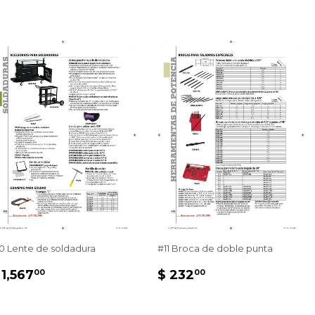
0 Lente de soldadura
#11 Broca de doble punta
PRECIO
$
PRECIO
$
 1,567
$ 232
00
00
HABITUAL
1,567.00
HABITUAL
232.00