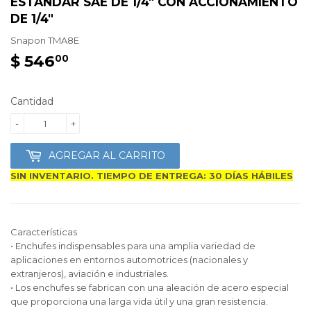
ESTÁNDAR SAE DE 1/4" CON ACCIONAMIENTO
DE 1/4"
Snapon
TMA8E
$ 546
$
00
546.00
Cantidad
-
+
AGREGAR AL CARRITO
SIN INVENTARIO. TIEMPO DE ENTREGA: 30 DÍAS HÁBILES
Características
• Enchufes indispensables para una amplia variedad de
aplicaciones en entornos automotrices (nacionales y
extranjeros), aviación e industriales.
• Los enchufes se fabrican con una aleación de acero especial
que proporciona una larga vida útil y una gran resistencia.