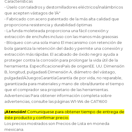
Características
• Úselo con taladros y destornilladores eléctricos/inalámbricos
que acepten vástagos de 1/4"
• Fabricado con acero patentado de la más alta calidad que
proporciona resistencia y durabilidad óptimas
• La funda moleteada proporciona una fácil conexión y
extracción de enchufes incluso con las manos más grasosas
• Bloqueo con una sola mano El mecanismo con retención de
bola garantiza la retención del dado y permite una conexión y
extracción más rápidas. El acabado de óxido negro ayuda a
proteger contra la corrosión para prolongar la vida útil de la
herramienta. EspecificacionesPaís de origenEE. UU. Dimensión
B, longitud, pulgadas6 Dimensión A, diámetro del vástago,
pulgadas1/4JuegosGarantíaGarantía de por vida, no reparable,
garantizada para materiales y mano de obra/durante el tiempo
que el comprador sea propietario de las herramientas.
Advertencias Para obtener información completa sobre
advertencias, consulte las páginas W1-W4 de CAT1600
¡Atención!
Comuniquese para obtener tiempo de entrega de
éste producto y confirmar precio.
Los precios mostrados son Precios de Lista en moneda
mexicana.