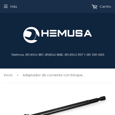
Más
Carrito
Telefonos: (81) 8345-3811, (81)8342-8082, (81) 8343-3107 Y (81) 1091-5505
›
Inicio
Adaptador de corriente con bloqueo de 6" con accionamiento de 1/4"