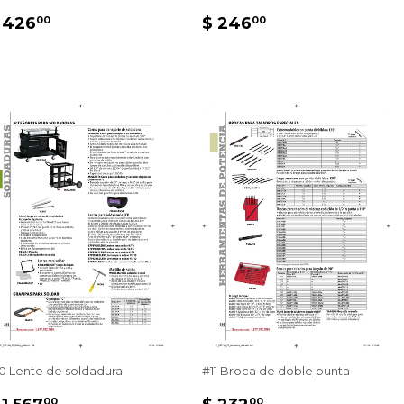
PRECIO
$
PRECIO
$
 426
$ 246
00
00
HABITUAL
426.00
HABITUAL
246.00
0 Lente de soldadura
#11 Broca de doble punta
PRECIO
$
PRECIO
$
00
00