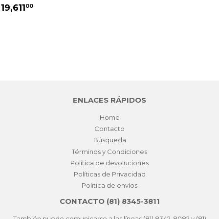
PRECIO
$
 19,611
00
HABITUAL
19,611.00
ENLACES RÁPIDOS
Home
Contacto
Búsqueda
Términos y Condiciones
Política de devoluciones
Políticas de Privacidad
Politica de envíos
CONTACTO (81) 8345-3811
También puede comunicarse a las líneas (81) 8342-8082 y (81)