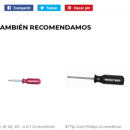
Compartir
Compartir
Tuitear
Tuitear
Hacer pin
Pinear
en
en
en
Facebook
Twitter
Pinterest
TAMBIÉN RECOMENDAMOS
, #1, #2, #3 - 4 in 1 Screwdriver
#1 Tip Size Phillips Screwdriver