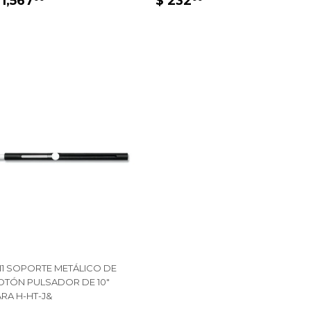
 1,567
$ 232
HABITUAL
1,567.00
HABITUAL
232.00
111 SOPORTE METÁLICO DE
OTÓN PULSADOR DE 10"
RA H-HT-J&